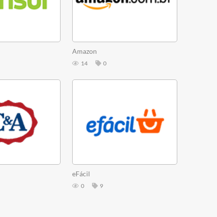
Amazon
14
0
eFácil
0
9