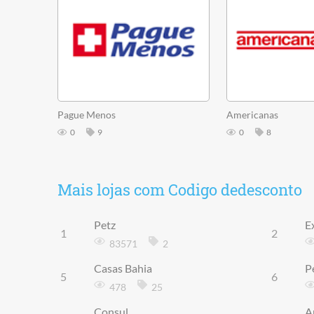
Pague Menos
Americanas
0
9
0
8
Mais lojas com Codigo dedesconto
Petz
E
1
2
83571
2
Casas Bahia
P
5
6
478
25
Consul
A