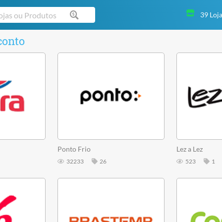
39 Loj
conto
Ponto Frio
Lez a Lez
32233
26
523
1