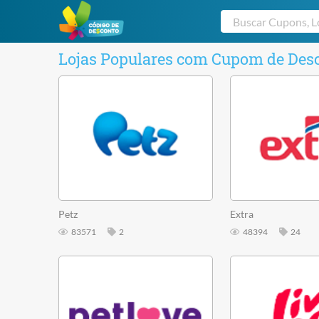
Lojas Populares com Cupom de Des
Petz
Extra
83571
2
48394
24