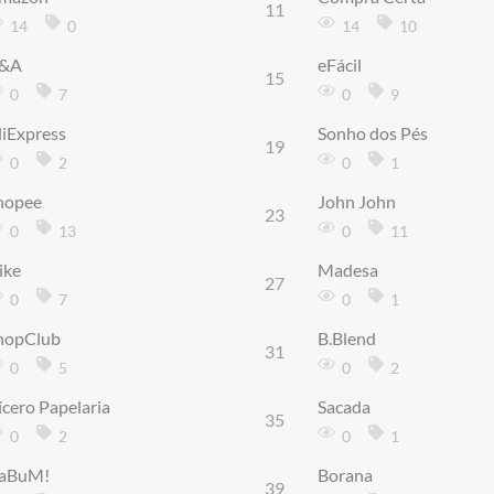
11
14
0
14
10
&A
eFácil
15
0
7
0
9
liExpress
Sonho dos Pés
19
0
2
0
1
hopee
John John
23
0
13
0
11
ike
Madesa
27
0
7
0
1
hopClub
B.Blend
31
0
5
0
2
ícero Papelaria
Sacada
35
0
2
0
1
aBuM!
Borana
39