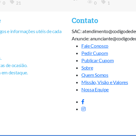
0
21
0
1
e
Contato
os e informações utéis de cada
SAC: atendimento@codigodede
Anuncie: anunciante@codigode
Fale Conosco
Pedir Cupom
.
Publicar Cupom
as de ocasião.
Sobre
a em destaque.
Quem Somos
Missão, Visão e Valores
Nossa Equipe