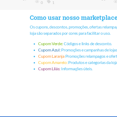
0
1
Como usar nosso marketplac
Os cupons, descontos, promoções, ofertas relampag
loja são separados por cores para facilitar o uso.
Cupom Verde:
Códigos e links de desconto.
Cupom Azul:
Promoções e campanhas de lojas
Cupom Laranja
Promoções relampagos e ofert
Cupom Amarelo:
Produtos e categorias da loj
Cupom Lilás:
Informações úteis.