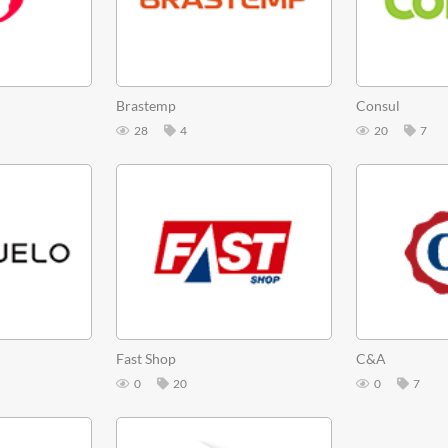
Brastemp
Consul
28
4
20
7
Fast Shop
C&A
0
20
0
7