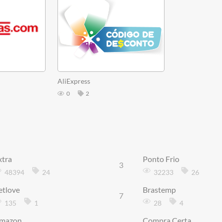
AliExpress
0
2
xtra
Ponto Frio
3
48394
24
32233
26
etlove
Brastemp
7
135
1
28
4
mazon
Compra Certa