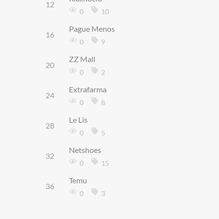
12
0
10
Pague Menos
16
0
9
ZZ Mall
20
0
2
Extrafarma
24
0
8
Le Lis
28
0
5
Netshoes
32
0
15
Temu
36
0
3