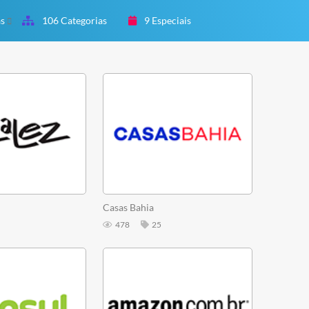
as
106 Categorias
9 Especiais
Casas Bahia
478
25