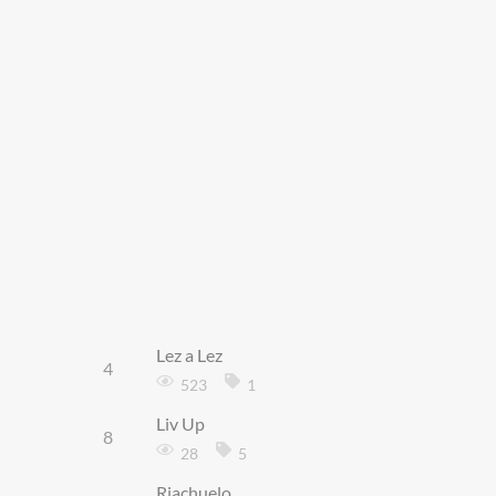
Lez a Lez
4
523
1
Liv Up
8
28
5
Riachuelo