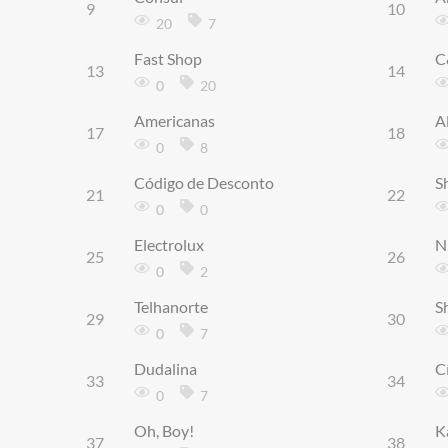
9
10
20
7
Fast Shop
C
13
14
0
20
Americanas
A
17
18
0
8
Código de Desconto
S
21
22
0
0
Electrolux
N
25
26
0
2
Telhanorte
S
29
30
0
7
Dudalina
C
33
34
0
7
Oh, Boy!
K
37
38