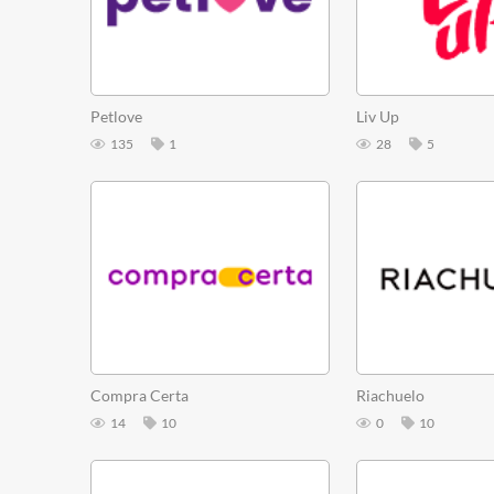
Petlove
Liv Up
135
1
28
5
Compra Certa
Riachuelo
14
10
0
10