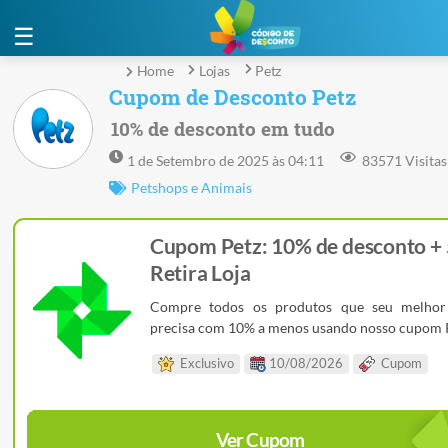
☰
Home
Lojas
Petz
39 Lojas
Cupom de Desconto Petz
10% de desconto em tudo
106 Categorias
1 de Setembro de 2025 às 04:11
83571 Visitas
Petshops e Animais
9 Especiais
Cupom Petz: 10% de desconto +
Dúvidas Frequentes
Retira Loja
Contato
Compre todos os produtos que seu melhor
precisa com 10% a menos usando nosso cupom P
Exclusivo
10/08/2026
Cupom
Ver Cupom
G