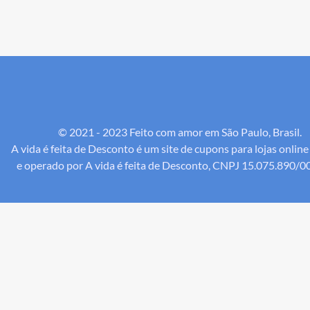
© 2021 - 2023 Feito com amor em São Paulo, Brasil.
A vida é feita de Desconto é um site de cupons para lojas online
e operado por A vida é feita de Desconto, CNPJ 15.075.890/0