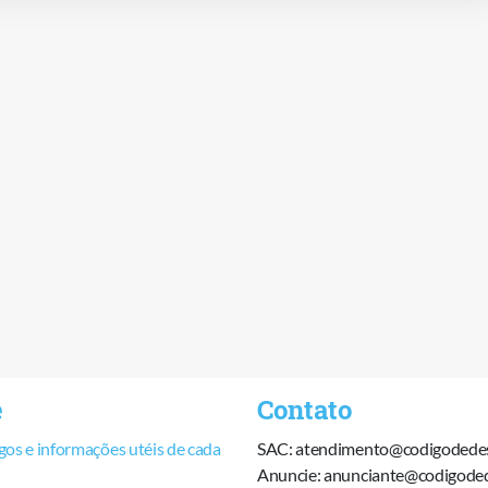
e
Contato
os e informações utéis de cada
SAC: atendimento@codigodede
Anuncie: anunciante@codigode