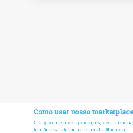
Como usar nosso marketplac
Os cupons, descontos, promoções, ofertas relampag
loja são separados por cores para facilitar o uso.