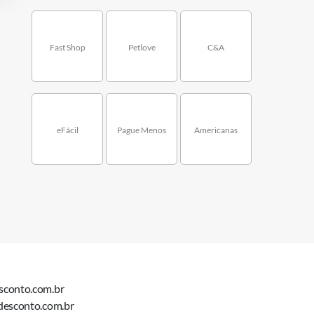
Fast Shop
Petlove
C&A
eFácil
Pague Menos
Americanas
sconto.com.br
desconto.com.br