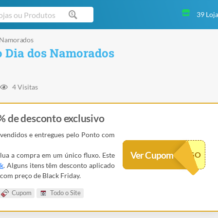
39 Loj
 Namorados
 Dia dos Namorados
4 Visitas
% de desconto exclusivo
 vendidos e entregues pelo Ponto com
Ver Cupom
RIGO
lua a compra em um único fluxo. Este
nk
. Alguns itens têm desconto aplicado
com preço de Black Friday.
Cupom
Todo o Site